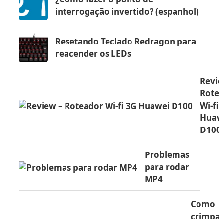
interrogação invertido? (espanhol)
Resetando Teclado Redragon para
reacender os LEDs
Revi
Rot
Wi-f
Hua
D10
Problemas
para rodar
MP4
Como
crimp