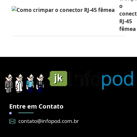
o
conect
RJ-45
fêmea
Entre em Contato
contato@infopod.com.br