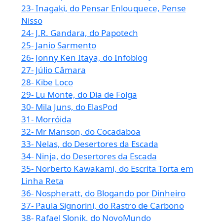
23- Inagaki, do Pensar Enlouquece, Pense
Nisso
24- J.R. Gandara, do Papotech
25- Janio Sarmento
26- Jonny Ken Itaya, do Infoblog
27- Júlio Câmara
28- Kibe Loco
29- Lu Monte, do Dia de Folga
30- Mila Juns, do ElasPod
31- Morróida
32- Mr Manson, do Cocadaboa
33- Nelas, do Desertores da Escada
34- Ninja, do Desertores da Escada
35- Norberto Kawakami, do Escrita Torta em
Linha Reta
36- Nospheratt, do Blogando por Dinheiro
37- Paula Signorini, do Rastro de Carbono
38- Rafael Slonik, do NovoMundo