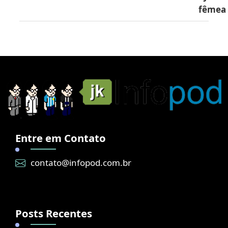
fêmea
Entre em Contato
contato@infopod.com.br
Posts Recentes