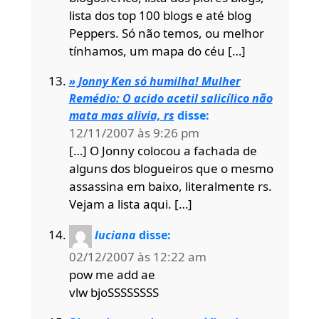
lista dos top 100 blogs e até blog
Peppers. Só não temos, ou melhor
tínhamos, um mapa do céu […]
» Jonny Ken só humilha! Mulher
Remédio: O acido acetil salicílico não
mata mas alivia, rs
disse:
12/11/2007 às 9:26 pm
[…] O Jonny colocou a fachada de
alguns dos blogueiros que o mesmo
assassina em baixo, literalmente rs.
Vejam a lista aqui. […]
luciana
disse:
02/12/2007 às 12:22 am
pow me add ae
vlw bjoSSSSSSSS