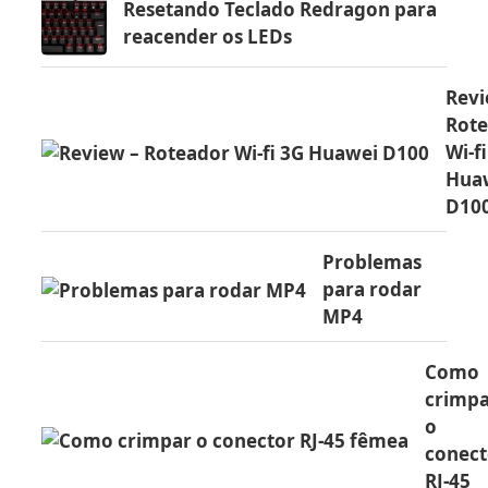
Resetando Teclado Redragon para
reacender os LEDs
Revi
Rot
Wi-f
Hua
D10
Problemas
para rodar
MP4
Como
crimp
o
conect
RJ-45