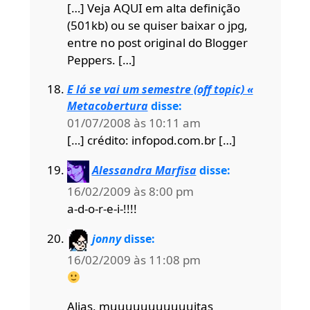
[…] Veja AQUI em alta definição
(501kb) ou se quiser baixar o jpg,
entre no post original do Blogger
Peppers. […]
E lá se vai um semestre (off topic) «
Metacobertura
disse:
01/07/2008 às 10:11 am
[…] crédito: infopod.com.br […]
Alessandra Marfisa
disse:
16/02/2009 às 8:00 pm
a-d-o-r-e-i-!!!!
jonny
disse:
16/02/2009 às 11:08 pm
Alias, muuuuuuuuuuuitas