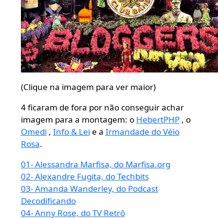
(Clique na imagem para ver maior)
4 ficaram de fora por não conseguir achar
imagem para a montagem: o
HebertPHP
, o
Omedi
,
Info & Lei
e a
Irmandade do Véio
Rosa
.
01- Alessandra Marfisa, do Marfisa.org
02- Alexandre Fugita, do Techbits
03- Amanda Wanderley, do Podcast
Decodificando
04- Anny Rose, do TV Retrô