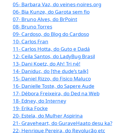
05- Barbara Vaz, do veines-noires.org
06- Bia Kunze, do Garota sem fio
07- Bruno Alves, do BrPoint
08- Bruno Torres
09- Cardoso, do Blog do Cardoso
10- Carlos Fran
11- Carlos Hotta, do Guto e Dadá
12- Ceila Santos, do LadyBug Brasil
13- Dani Koetz, do Ah! Tri né!
14- Daniduc, do [the dude’s talk]
15- Daniel Rizzo, do Fisico Maluco
16- Danielle Toste, do Sapere Aude
17- Débora Freixeira, do Ded na Web
18- Edney, do Interney
19- Erika Focke
20- Estela, do Mulher Aspirina
21- Graveheart, do GuraveHaato desu ka?
22- Henrique Pereira, do Revolução etc