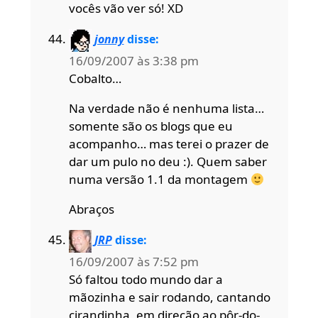
vocês vão ver só! XD
jonny
disse:
16/09/2007 às 3:38 pm
Cobalto…
Na verdade não é nenhuma lista…
somente são os blogs que eu
acompanho… mas terei o prazer de
dar um pulo no deu :). Quem saber
numa versão 1.1 da montagem
Abraços
JRP
disse:
16/09/2007 às 7:52 pm
Só faltou todo mundo dar a
mãozinha e sair rodando, cantando
cirandinha, em direção ao pôr-do-