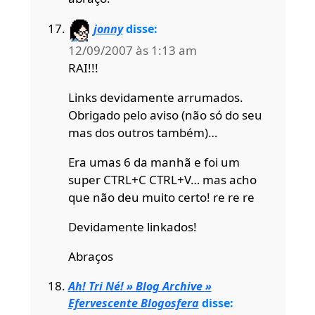
jonny
disse:
12/09/2007 às 1:13 am
RAI!!!
Links devidamente arrumados.
Obrigado pelo aviso (não só do seu
mas dos outros também)…
Era umas 6 da manhã e foi um
super CTRL+C CTRL+V… mas acho
que não deu muito certo! re re re
Devidamente linkados!
Abraços
Ah! Tri Né! » Blog Archive »
Efervescente Blogosfera
disse: