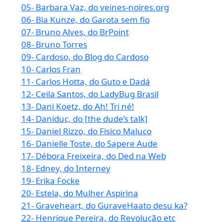
05- Barbara Vaz, do veines-noires.org
06- Bia Kunze, do Garota sem fio
07- Bruno Alves, do BrPoint
08- Bruno Torres
09- Cardoso, do Blog do Cardoso
10- Carlos Fran
11- Carlos Hotta, do Guto e Dadá
12- Ceila Santos, do LadyBug Brasil
13- Dani Koetz, do Ah! Tri né!
14- Daniduc, do [the dude’s talk]
15- Daniel Rizzo, do Fisico Maluco
16- Danielle Toste, do Sapere Aude
17- Débora Freixeira, do Ded na Web
18- Edney, do Interney
19- Erika Focke
20- Estela, do Mulher Aspirina
21- Graveheart, do GuraveHaato desu ka?
22- Henrique Pereira, do Revolução etc