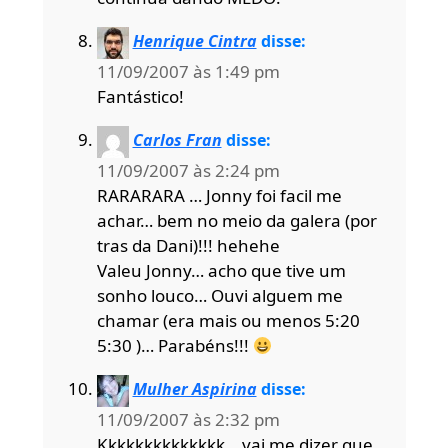
Henrique Cintra
disse:
11/09/2007 às 1:49 pm
Fantástico!
Carlos Fran
disse:
11/09/2007 às 2:24 pm
RARARARA … Jonny foi facil me
achar… bem no meio da galera (por
tras da Dani)!!! hehehe
Valeu Jonny… acho que tive um
sonho louco… Ouvi alguem me
chamar (era mais ou menos 5:20
5:30 )… Parabéns!!!
Mulher Aspirina
disse:
11/09/2007 às 2:32 pm
Kkkkkkkkkkkkkk… vai me dizer que