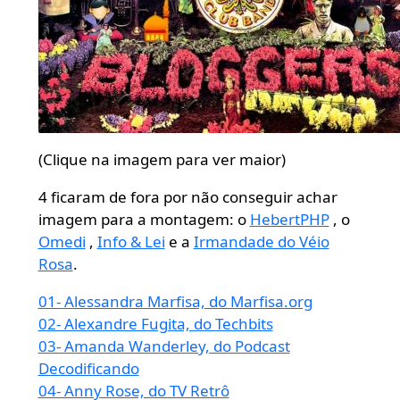
(Clique na imagem para ver maior)
4 ficaram de fora por não conseguir achar
imagem para a montagem: o
HebertPHP
, o
Omedi
,
Info & Lei
e a
Irmandade do Véio
Rosa
.
01- Alessandra Marfisa, do Marfisa.org
02- Alexandre Fugita, do Techbits
03- Amanda Wanderley, do Podcast
Decodificando
04- Anny Rose, do TV Retrô