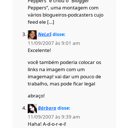
Peppers” e criou o “Blogger
Peppers“, uma montagem com
vários blogueiros-podcasters cujo
feed ele […]
NeLaS
disse:
11/09/2007 às 9:01 am
Excelente!
você também poderia colocar os
links na imagem com um
imagemap! vai dar um pouco de
trabalho, mas pode ficar legal
abraço!
Bárbara
disse:
11/09/2007 às 9:39 am
Haha! A-d-o-r-e-i!