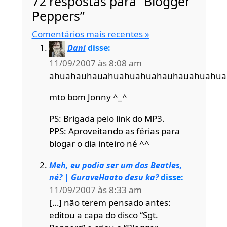
72 respostas para “Blogger
Peppers”
Comentários mais recentes »
Dani
disse:
11/09/2007 às 8:08 am
ahuahauhauahuahuahuahauhauahuahua
mto bom Jonny ^_^
PS: Brigada pelo link do MP3.
PPS: Aproveitando as férias para
blogar o dia inteiro né ^^
Meh, eu podia ser um dos Beatles,
né? | GuraveHaato desu ka?
disse:
11/09/2007 às 8:33 am
[…] não terem pensado antes:
editou a capa do disco “Sgt.