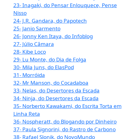
23- Inagaki, do Pensar Enlouquece, Pense
Nisso
24- J.R. Gandara, do Papotech
25- Janio Sarmento
26- Jonny Ken Itaya, do Infoblog
27- Júlio Câmara
28- Kibe Loco
29- Lu Monte, do Dia de Folga
30- Mila Juns, do ElasPod
31- Morróida
32- Mr Manson, do Cocadaboa
33- Nelas, do Desertores da Escada
34- Ninja, do Desertores da Escada
35- Norberto Kawakami, do Escrita Torta em
Linha Reta
36- Nospheratt, do Blogando por Dinheiro
37- Paula Signorini, do Rastro de Carbono
38- Rafael Slonik, do NovoMundo