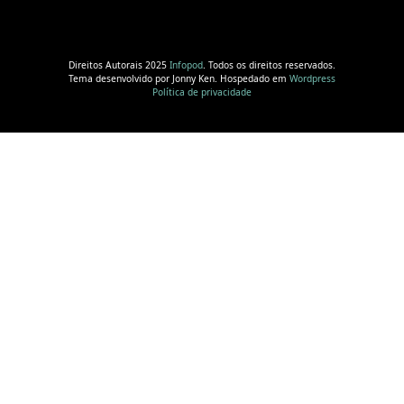
Direitos Autorais 2025
Infopod
. Todos os direitos reservados.
Tema desenvolvido por Jonny Ken. Hospedado em
Wordpress
Política de privacidade