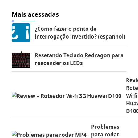
Mais acessadas
¿Como fazer o ponto de
interrogação invertido? (espanhol)
Resetando Teclado Redragon para
reacender os LEDs
Revi
Rot
Wi-f
Hua
D10
Problemas
para rodar