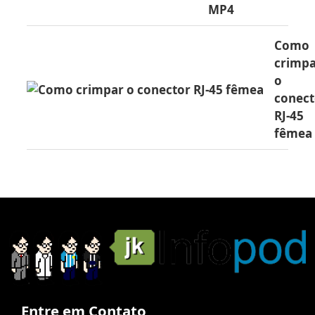
MP4
Como
crimp
o
conect
RJ-45
fêmea
Entre em Contato