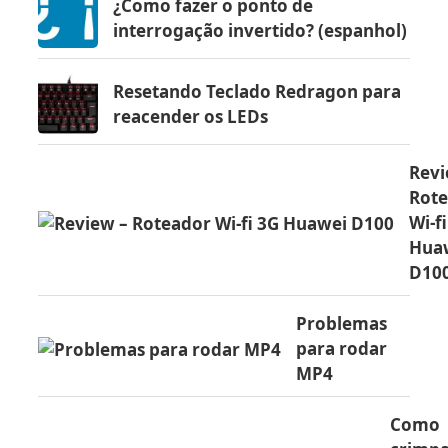
¿Como fazer o ponto de
interrogação invertido? (espanhol)
Resetando Teclado Redragon para
reacender os LEDs
Revi
Rot
Wi-f
Hua
D10
Problemas
para rodar
MP4
Como