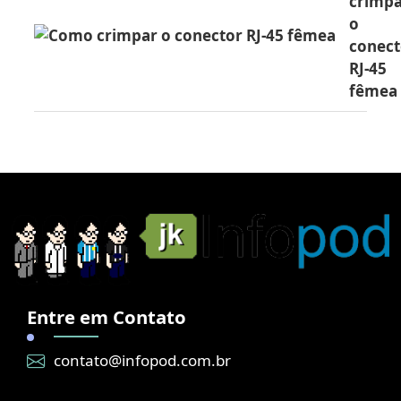
crimp
o
conect
RJ-45
fêmea
Entre em Contato
contato@infopod.com.br