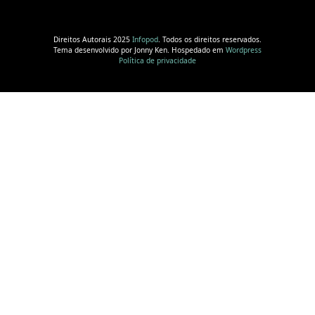
Direitos Autorais 2025
Infopod
. Todos os direitos reservados.
Tema desenvolvido por Jonny Ken. Hospedado em
Wordpress
Política de privacidade