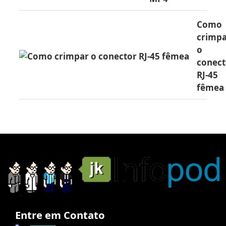
Como
crimp
o
conect
RJ-45
fêmea
Entre em Contato