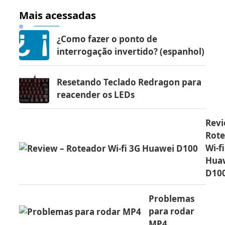
Mais acessadas
¿Como fazer o ponto de
interrogação invertido? (espanhol)
Resetando Teclado Redragon para
reacender os LEDs
Revi
Rot
Wi-f
Hua
D10
Problemas
para rodar
MP4