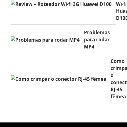
Wi-f
Hua
D10
Problemas
para rodar
MP4
Como
crimp
o
conect
RJ-45
fêmea