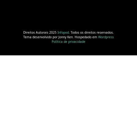
Direitos Autorais 2025
Infopod
. Todos os direitos reservados.
Tema desenvolvido por Jonny Ken. Hospedado em
Wordpress
Política de privacidade