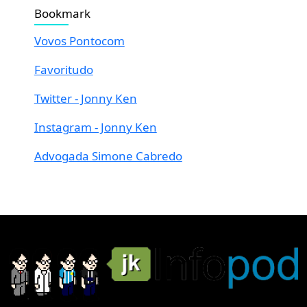
Bookmark
Vovos Pontocom
Favoritudo
Twitter - Jonny Ken
Instagram - Jonny Ken
Advogada Simone Cabredo