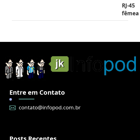
RJ-45
fêmea
Entre em Contato
contato@infopod.com.br
Posts Recentes