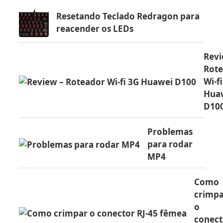
Resetando Teclado Redragon para
reacender os LEDs
Revi
Rot
Wi-f
Hua
D10
Problemas
para rodar
MP4
Como
crimp
o
conect