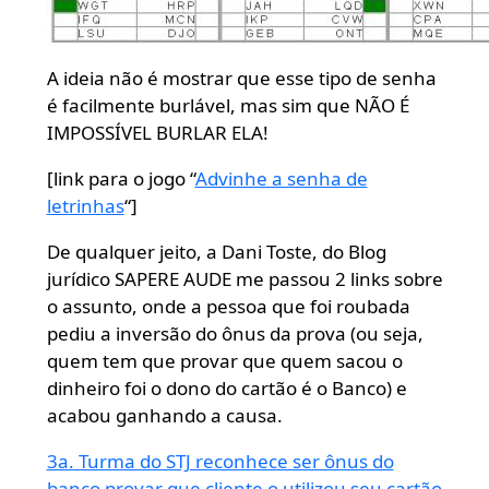
A ideia não é mostrar que esse tipo de senha
é facilmente burlável, mas sim que NÃO É
IMPOSSÍVEL BURLAR ELA!
[link para o jogo “
Advinhe a senha de
letrinhas
“]
De qualquer jeito, a Dani Toste, do Blog
jurídico SAPERE AUDE me passou 2 links sobre
o assunto, onde a pessoa que foi roubada
pediu a inversão do ônus da prova (ou seja,
quem tem que provar que quem sacou o
dinheiro foi o dono do cartão é o Banco) e
acabou ganhando a causa.
3a. Turma do STJ reconhece ser ônus do
banco provar que cliente o utilizou seu cartão