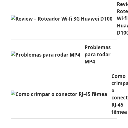
Revi
Rot
Wi-f
Hua
D10
Problemas
para rodar
MP4
Como
crimp
o
conect
RJ-45
fêmea