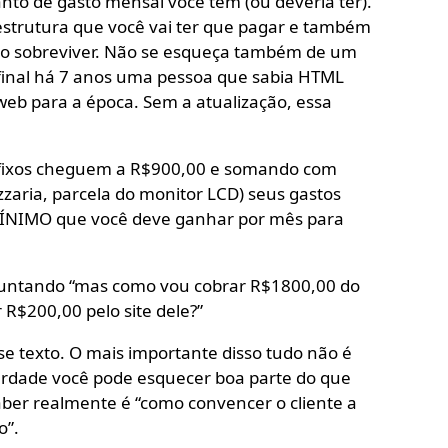
nto de gasto mensal você tem (ou deveria ter).
strutura que você vai ter que pagar e também
 não sobreviver. Não se esqueça também de um
afinal há 7 anos uma pessoa que sabia HTML
eb para a época. Sem a atualização, essa
fixos cheguem a R$900,00 e somando com
zzaria, parcela do monitor LCD) seus gastos
ÍNIMO que você deve ganhar por mês para
guntando “mas como vou cobrar R$1800,00 do
R$200,00 pelo site dele?”
e texto. O mais importante disso tudo não é
verdade você pode esquecer boa parte do que
aber realmente é “como convencer o cliente a
o”.