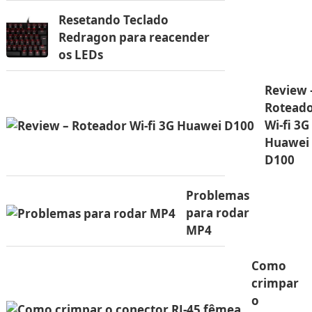
Resetando Teclado
Redragon para reacender
os LEDs
Review 
Rotead
Wi-fi 3G
Huawei
D100
Problemas
para rodar
MP4
Como
crimpar
o