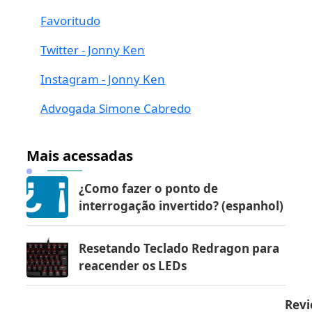
Favoritudo
Twitter - Jonny Ken
Instagram - Jonny Ken
Advogada Simone Cabredo
Mais acessadas
¿Como fazer o ponto de
interrogação invertido? (espanhol)
Resetando Teclado Redragon para
reacender os LEDs
Revi