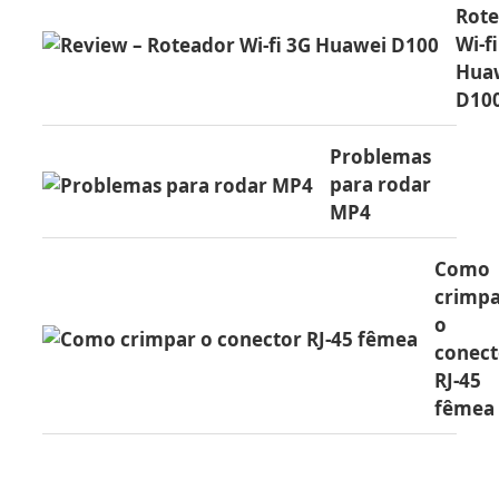
Rot
Wi-f
Hua
D10
Problemas
para rodar
MP4
Como
crimp
o
conect
RJ-45
fêmea