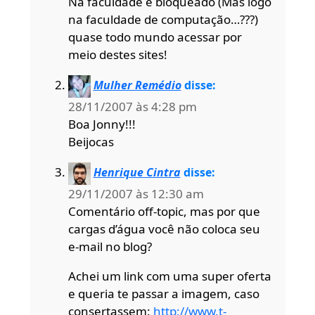
Na faculdade é bloqueado (Mas logo
na faculdade de computação…???)
quase todo mundo acessar por
meio destes sites!
Mulher Remédio
disse:
28/11/2007 às 4:28 pm
Boa Jonny!!!
Beijocas
Henrique Cintra
disse:
29/11/2007 às 12:30 am
Comentário off-topic, mas por que
cargas d’água você não coloca seu
e-mail no blog?
Achei um link com uma super oferta
e queria te passar a imagem, caso
consertassem:
http://www.t-