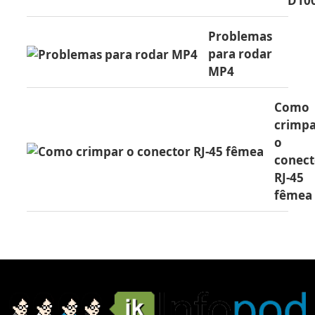
D10
Problemas
para rodar
MP4
Como
crimp
o
conect
RJ-45
fêmea