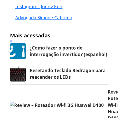
Instagram - Jonny Ken
Advogada Simone Cabredo
Mais acessadas
¿Como fazer o ponto de
interrogação invertido? (espanhol)
Resetando Teclado Redragon para
reacender os LEDs
Revi
Rot
Wi-f
Hua