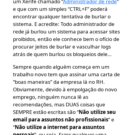
um Xerife chamado “
Administrador de rede
”
e que com um simples “CTRL+F” poderá
encontrar qualquer tentativa de burlar o
sistema. E acredite: Todo administrador de
rede já burlou um sistema para acessar sites
proibidos, então ele conhece bem o ofício de
procurar jeitos de burlar e vasculhar logs
atrás de quem burlou os bloqueios dele…
Sempre quando alguém começa em um
trabalho novo tem que assinar uma carta de
“boas maneiras” da empresa lá no RH.
Obviamente, devido à empolgação do novo
emprego, ninguém nunca lê as
recomendações, mas DUAS coisas que
SEMPRE estão escritas são “
Não utilize seu
email para assuntos não profissionais
” e
“
Não utilize a internet para assuntos
pessoais
”,
ou seja, fazer qualquer uma