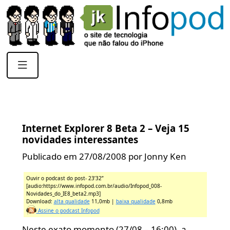
Internet Explorer 8 Beta 2 – Veja 15
novidades interessantes
Publicado em 27/08/2008 por Jonny Ken
Ouvir o podcast do post- 23’32”
[audio:https://www.infopod.com.br/audio/Infopod_008-
Novidades_do_IE8_beta2.mp3]
Download:
alta qualidade
11,0mb |
baixa qualidade
0,8mb
Assine o podcast Infopod
Neste exato momento (27/08 – 16:00), a